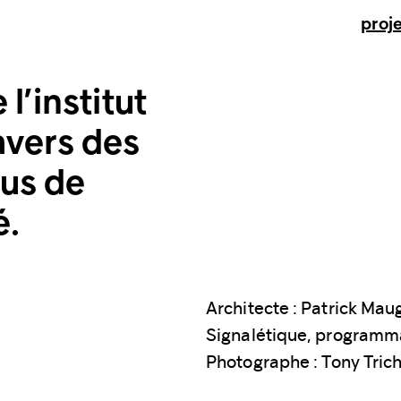
proj
l’institut
avers des
lus de
é.
Architecte : Patrick Mau
Signalétique, programma
Photographe : Tony Tric