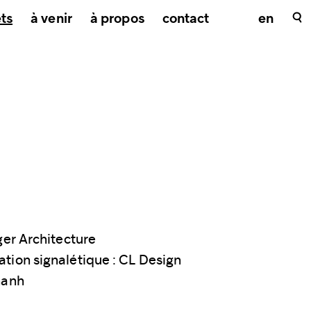
ets
à venir
à propos
contact
en
ger Architecture
tion signalétique : CL Design
hanh