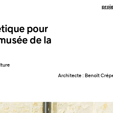
proj
étique pour
 musée de la
lture
Architecte : Benoît Crép