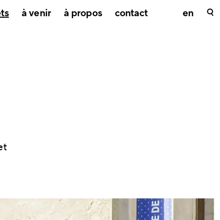
ets
à venir
à propos
contact
en
et